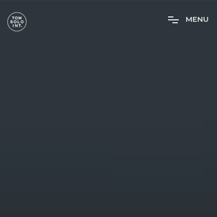
M
E
N
U