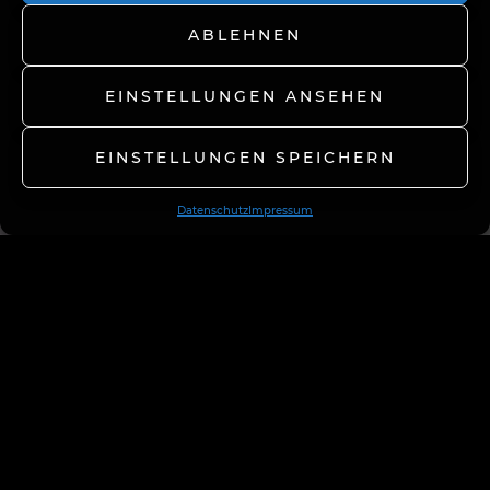
ABLEHNEN
EINSTELLUNGEN ANSEHEN
EINSTELLUNGEN SPEICHERN
Datenschutz
Impressum
The Smiling Flyer
Ein Once-in-a-lifetime Trip. Die fotografische
Dokumentation einer abenteuerlichen Flugreise, in 60
Tagen um die Erde – in einer einmotorigen Pilatus PC-
12.