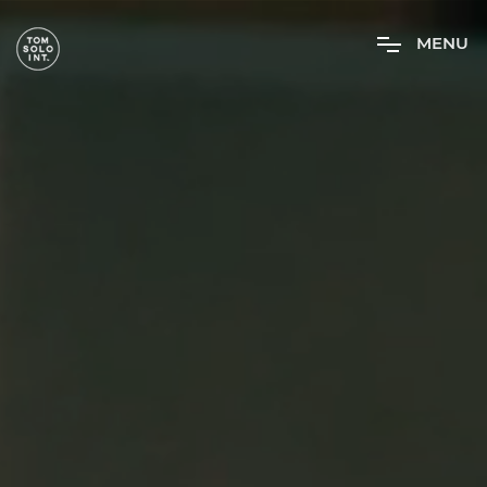
M
E
N
U