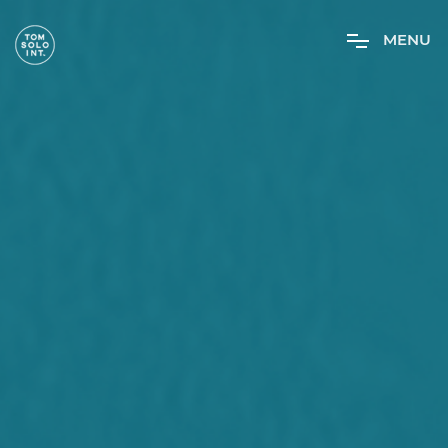
M
E
N
U